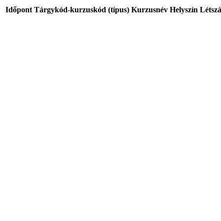
Időpont
Tárgykód-kurzuskód (típus)
Kurzusnév
Helyszín
Létsz