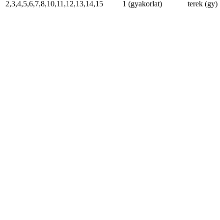
2,3,4,5,6,7,8,10,11,12,13,14,15
1 (gyakorlat)
terek (gy)