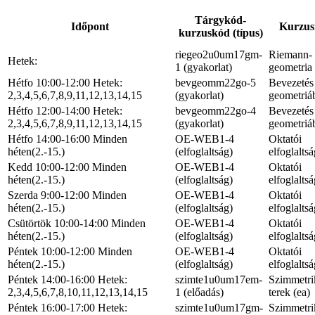
Tárgykód-
Időpont
Kurzus
kurzuskód (típus)
riegeo2u0um17gm-
Riemann-
Hetek:
1 (gyakorlat)
geometria 
Hétfo 10:00-12:00 Hetek:
bevgeomm22go-5
Bevezetés
2,3,4,5,6,7,8,9,11,12,13,14,15
(gyakorlat)
geometriá
Hétfo 12:00-14:00 Hetek:
bevgeomm22go-4
Bevezetés
2,3,4,5,6,7,8,9,11,12,13,14,15
(gyakorlat)
geometriá
Hétfo 14:00-16:00 Minden
OE-WEB1-4
Oktatói
héten(2.-15.)
(elfoglaltság)
elfoglaltsá
Kedd 10:00-12:00 Minden
OE-WEB1-4
Oktatói
héten(2.-15.)
(elfoglaltság)
elfoglaltsá
Szerda 9:00-12:00 Minden
OE-WEB1-4
Oktatói
héten(2.-15.)
(elfoglaltság)
elfoglaltsá
Csütörtök 10:00-14:00 Minden
OE-WEB1-4
Oktatói
héten(2.-15.)
(elfoglaltság)
elfoglaltsá
Péntek 10:00-12:00 Minden
OE-WEB1-4
Oktatói
héten(2.-15.)
(elfoglaltság)
elfoglaltsá
Péntek 14:00-16:00 Hetek:
szimte1u0um17em-
Szimmetri
2,3,4,5,6,7,8,10,11,12,13,14,15
1 (előadás)
terek (ea)
Péntek 16:00-17:00 Hetek:
szimte1u0um17gm-
Szimmetri