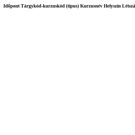
Időpont
Tárgykód-kurzuskód (típus)
Kurzusnév
Helyszín
Létsz